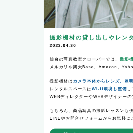
撮影機材の貸し出しやレン
2023.04.30
仙台の写真教室クローバーでは、
撮影
メルカリや楽天Base、Amazon、
撮影機材は
カメラ本体からレンズ、照
レンタルスペースは
Wi-fi環境も整備
し
WEBディレクターやWEBデザイナー
もちろん、商品写真の撮影レッスンも
LINEやお問合せフォームからお気軽にご